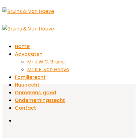
Skip
to
content
Home
Advocaten
Mr J.W.C. Bruins
Mr K.E. van Hoeve
Familierecht
Huurrecht
Onroerend goed
Ondernemingsrecht
Contact